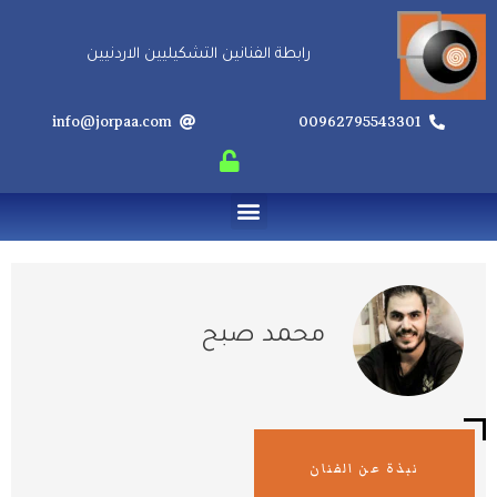
خطي
لى
رابطة الفنانين التشكيليين الاردنيين
لمحتوى
info@jorpaa.com
00962795543301
Menu
محمد صبح
نبذة عن الفنان