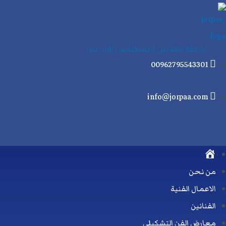
خطي
لى
لمحتوى
رابطة الفنانين التشكيليين الاردنيين
00962795543301
info@jorpaa.com
الرئيسية
من نحن
الاعمال الفنية
الفنانين
معارض الفن التشكيلي