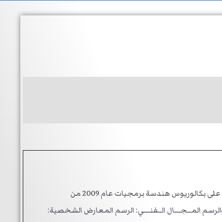
ولد محمد عمر الخطيب في الرمثا/ الأردن يوم 26/6/1986. وحصل على بكالوريوس هندسة برمجيات عام 2009 من
والرسم المــجـــال الــفنـــي: الرسم المعارض الشخصية: