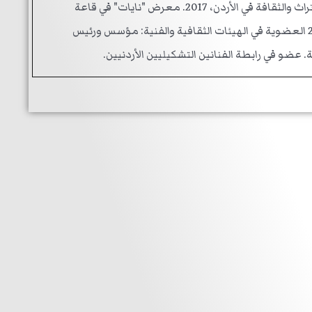
معرض "فن جان فن" في قاعة نادي الطرة بتنظيم منتدى الطرة للتراث والثقافة في الأردن، 2017. معرض "نايات" في قاعة
مسرح الشمس بتنظيم من ملتقى الأطفال الموهوبين الأردن، 2019 العضوية في الهيئات الثقافية والفنية: مؤسس ورئيس
 عضو في رابطة الفنانين التشكيليين الأردنيين.